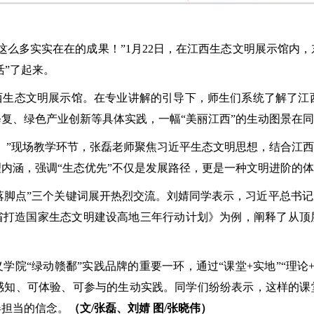
这么多实实在在的成果！”1月22日，在江西生态文明展示馆内
活”了起来。
江西生态文明展示馆。在专业讲解的引导下，师生们系统了解了
复、绿色产业创新等具体实践，一幅“美丽江西”的生动图景在
。”现场教学环节，张磊老师聚焦习近平生态文明思想，结合江西
内涵，强调“生态优先”不仅是发展路径，更是一种文明进阶的
”“落脚点”三个关键词展开热烈交流。刘婧同学表示，习近平总书
省打造国家生态文明建设高地三年行动计划》为例，阐释了从顶
学院“绿动赣鄱”实践品牌的重要一环，通过“课堂+实地”“理
感知、可体验、可参与的生动实践。同学们纷纷表示，这样的课堂
春担当的信念。
（文
/张磊、刘婧 图/张晓伟）