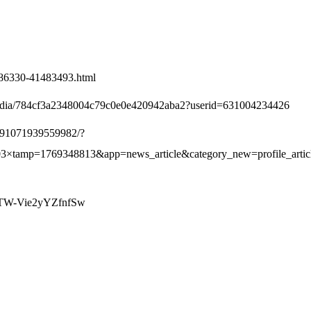
c186330-41483493.html
/media/784cf3a2348004c79c0e0e420942aba2?userid=631004234426
291071939559982/?
3×tamp=1769348813&app=news_article&category_new=profil
PTW-Vie2yYZfnfSw