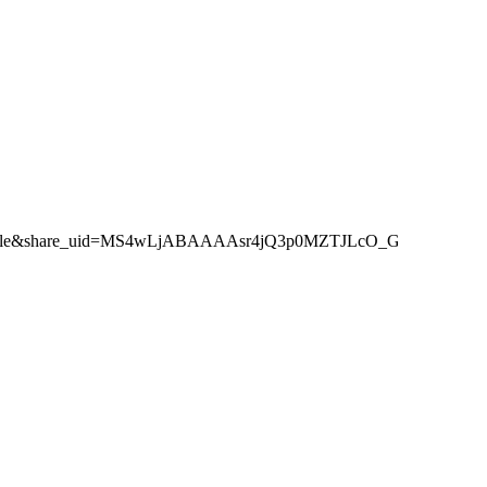
e_article&share_uid=MS4wLjABAAAAsr4jQ3p0MZTJLcO_GW_bwE