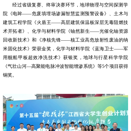
经过省级复赛、终审决赛环节，地球物理与空间探测学
院《电眸
——危废填埋场渗漏智慧监测预警设备》、土木与
建筑工程学院《火盾王——高层建筑保温板深层无毒阻燃技
术开拓者》、化学与材料学院《铀然新生——光催化铀资源
回收新技术》和《净核先锋——核工业高危放射性废油的纳
米固化技术》荣获金奖，化学与材料学院《蓝海卫士——军
用舰船甲板超效净洗技术》获银奖，
地球与行星科学学院
《气壮山河
—高聚能电脉冲波智能增渗系统》等5个项目获得
铜奖。