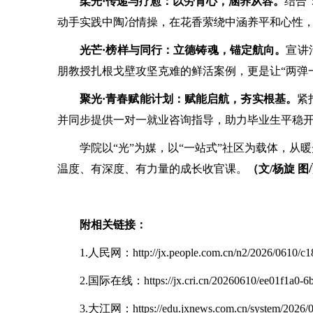
柔光
·传递与疗愈：以劳育心，涵养从容。
结合
动手实践中陶冶情操，在花香萦绕中涵养平和心性
光芒
·榜样与同行：立德铸魂，锚定航向。
宣讲
朋教授扎根戈壁攻坚克难的鲜活案例，更是让“两弹
聚光
·青春赋能计划：赋能启航，夯实根基。
紧
并同步提供一对一就业咨询指导，助力毕业生平稳
学院以
“光”为媒，以“一站式”社区为载体，
温度、有深度、有力量的成长收官课。
（文
/杨旋 
附相关链接：
1.人民网：http://jx.people.com.cn/n2/2026/0610/c1
2.国际在线：https://jx.cri.cn/20260610/ee01f1a0-6b
3.大江网：https://edu.jxnews.com.cn/system/2026/0