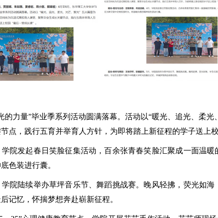
光的力量”毕业季系列活动圆满落幕。活动以“暖光、追光、柔光
节点，践行五育并举育人方针，为即将踏上新征程的学子送上校
，学院发起春日笑脸征集活动，百余张青春笑脸汇聚成一面温暖
神底色装进行囊。
，学院陆续举办草坪音乐节、舞蹈挑战赛。晚风轻拂，荧光如海
最后记忆，怀揣梦想奔赴崭新征程。