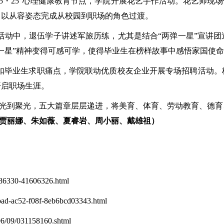
“5・25”心理健康教育节点，学院开展花艺手作活动。花艺师
，以从容姿态完成从校园到职场的角色过渡。
活动中，退伍学子讲述军旅历练，尤其是结合
“两弹一星”宣讲
一星”精神变得可感可学，使得毕业生在榜样故事中感悟家国使
扣毕业生求职痛点，学院联动优质校友企业开展专场招聘活动。
开启职场生涯。
从暖光到聚光，五大篇章层层递进，将美育、体育、劳动教育、德
图/贾丽娜、朱如薇、夏睿岩、周小丽、戴雄祖）
86330-41606326.html
ad-ac52-f08f-8eb6bcd03343.html
6/09/031158160.shtml