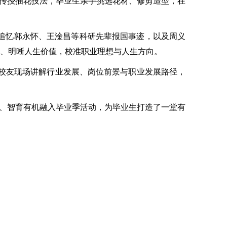
现场传授插花技法，毕业生亲手挑选花材、修剪造型，在
团追忆郭永怀、王淦昌等科研先辈报国事迹，以及周义
命、明晰人生价值，校准职业理想与人生方向。
校友现场讲解行业发展、岗位前景与职业发展路径，
育、智育有机融入毕业季活动，为毕业生打造了一堂有