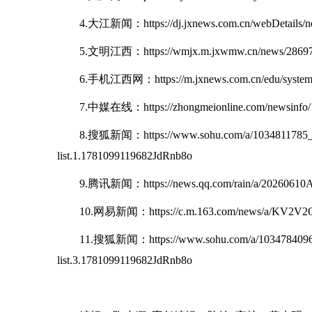
4.大江新闻：https://dj.jxnews.com.cn/webDetails/
5.文明江西：https://wmjx.m.jxwmw.cn/news/2869
6.手机江西网：https://m.jxnews.com.cn/edu/system/
7.中媒在线：https://zhongmeionline.com/newsinfo/
8.搜狐新闻：https://www.sohu.com/a/1034811785_12
list.1.1781099119682JdRnb8o
9.腾讯新闻：https://news.qq.com/rain/a/2026061
10.网易新闻：https://c.m.163.com/news/a/KV2V2O
11.搜狐新闻：https://www.sohu.com/a/1034784096_1
list.3.1781099119682JdRnb8o