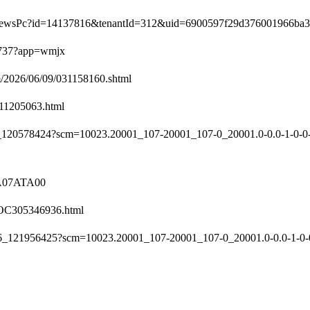
newsPc?id=14137816&tenantId=312&uid=6900597f29d376001966ba
737?app=wmjx
2026/06/09/031158160.shtml
11205063.html
0578424?scm=10023.20001_107-20001_107-0_20001.0-0.0-1-0-0-
0A07ATA00
C305346936.html
21956425?scm=10023.20001_107-20001_107-0_20001.0-0.0-1-0-0